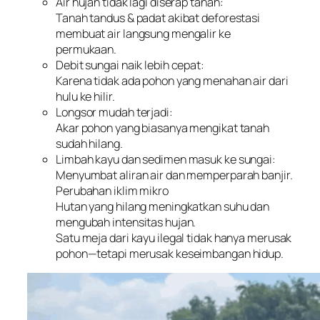
Air hujan tidak lagi diserap tanah:
Tanah tandus & padat akibat deforestasi
membuat air langsung mengalir ke
permukaan.
Debit sungai naik lebih cepat:
Karena tidak ada pohon yang menahan air dari
hulu ke hilir.
Longsor mudah terjadi:
Akar pohon yang biasanya mengikat tanah
sudah hilang.
Limbah kayu dan sedimen masuk ke sungai:
Menyumbat aliran air dan memperparah banjir.
Perubahan iklim mikro
Hutan yang hilang meningkatkan suhu dan
mengubah intensitas hujan.
Satu meja dari kayu ilegal tidak hanya merusak
pohon—tetapi merusak keseimbangan hidup.