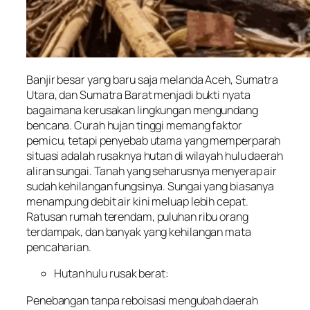
Banjir besar yang baru saja melanda Aceh, Sumatra
Utara, dan Sumatra Barat menjadi bukti nyata
bagaimana kerusakan lingkungan mengundang
bencana. Curah hujan tinggi memang faktor
pemicu, tetapi penyebab utama yang memperparah
situasi adalah rusaknya hutan di wilayah hulu daerah
aliran sungai. Tanah yang seharusnya menyerap air
sudah kehilangan fungsinya. Sungai yang biasanya
menampung debit air kini meluap lebih cepat.
Ratusan rumah terendam, puluhan ribu orang
terdampak, dan banyak yang kehilangan mata
pencaharian.
Hutan hulu rusak berat:
Penebangan tanpa reboisasi mengubah daerah