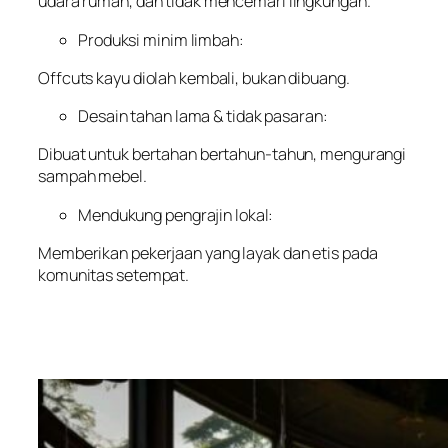
udara rumah, dan tidak mencemari lingkungan.
Produksi minim limbah:
Offcuts kayu diolah kembali, bukan dibuang.
Desain tahan lama & tidak pasaran:
Dibuat untuk bertahan bertahun-tahun, mengurangi
sampah mebel.
Mendukung pengrajin lokal:
Memberikan pekerjaan yang layak dan etis pada
komunitas setempat.