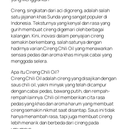
Cireng, singkatan dari aci digoreng, adalah salah
satu jajanan khas Sunda yang sangat populer di
Indonesia. Teksturnya yang kenyal dan rasa yang
gurih membuat cireng digemari oleh berbagai
kalangan. Kini, inovasi dalam penyajian cireng
semakin berkembang, salah satunya dengan
hadirnya varian Cireng Chili Oil yang menawarkan
sensasi pedas dan aroma khas minyak cabai yang
menggoda selera.
Apa itu Cireng Chili Oil?
Cireng Chili Oil adalah cireng yang disajikan dengan
saus chili oil, yakni minyak yang telah dicampur
dengan cabai pedas, bawang putih, dan rempah-
rempah lainnya. Chili oil memberikan cita rasa
pedas yang khas dan aroma harum yang membuat
cireng semakin nikmat saat disantap. Saus ini tidak
hanya menambah rasa, tapi juga membuat cireng
lebih menarik dan berbeda dari cireng pada