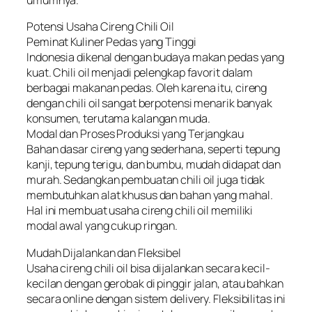
umumnya.
Potensi Usaha Cireng Chili Oil
Peminat Kuliner Pedas yang Tinggi
Indonesia dikenal dengan budaya makan pedas yang
kuat. Chili oil menjadi pelengkap favorit dalam
berbagai makanan pedas. Oleh karena itu, cireng
dengan chili oil sangat berpotensi menarik banyak
konsumen, terutama kalangan muda.
Modal dan Proses Produksi yang Terjangkau
Bahan dasar cireng yang sederhana, seperti tepung
kanji, tepung terigu, dan bumbu, mudah didapat dan
murah. Sedangkan pembuatan chili oil juga tidak
membutuhkan alat khusus dan bahan yang mahal.
Hal ini membuat usaha cireng chili oil memiliki
modal awal yang cukup ringan.
Mudah Dijalankan dan Fleksibel
Usaha cireng chili oil bisa dijalankan secara kecil-
kecilan dengan gerobak di pinggir jalan, atau bahkan
secara online dengan sistem delivery. Fleksibilitas ini