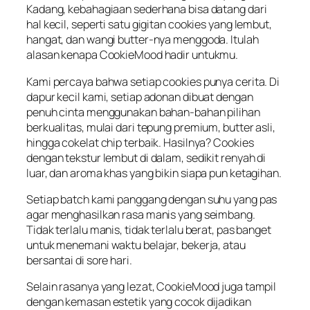
Kadang
,
kebahagiaan
sederhana
bisa
datang
dari
hal
kecil
,
seperti
satu
gigitan
cookies yang
lembut
,
hangat
, dan
wangi
butter-
nya
menggoda
.
Itulah
alasan
kenapa
CookieMood
hadir
untukmu
.
Kami
percaya
bahwa
setiap
cookies punya
cerita
. Di
dapur
kecil
kami,
setiap
adonan
dibuat
dengan
penuh
cinta
menggunakan
bahan-bahan
pilihan
berkualitas
,
mulai
dari
tepung
premium, butter
asli
,
hingga
cokelat
chip
terbaik
.
Hasilnya
? Cookies
dengan
tekstur
lembut
di
dalam
,
sedikit
renyah
di
luar
, dan aroma
khas
yang
bikin
siapa
pun
ketagihan
.
Setiap
batch kami
panggang
dengan
suhu
yang pas
agar
menghasilkan
rasa
manis
yang
seimbang
.
Tidak
terlalu
manis
,
tidak
terlalu
berat
,
pas
banget
untuk
menemani
waktu
belajar
,
bekerja
,
atau
bersantai
di sore
hari
.
Selain
rasanya
yang
lezat
,
CookieMood
juga
tampil
dengan
kemasan
estetik
yang
cocok
dijadikan