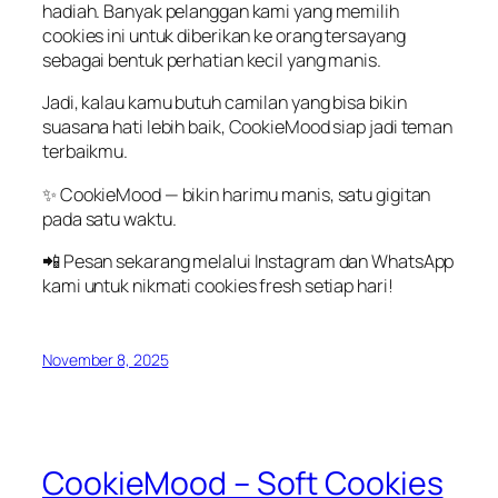
hadiah
. Banyak
pelanggan
kami yang
memilih
cookies
ini
untuk
diberikan
ke
orang
tersayang
sebagai
bentuk
perhatian
kecil
yang
manis
.
Jadi,
kalau
kamu
butuh
camilan
yang
bisa
bikin
suasana
hati
lebih
baik
,
CookieMood
siap
jadi
teman
terbaikmu
.
✨
CookieMood
—
bikin
harimu
manis
,
satu
gigitan
pada
satu
waktu
.
📲
Pesan
sekarang
melalui
Instagram dan WhatsApp
kami
untuk
nikmati
cookies fresh
setiap
hari
!
November 8, 2025
CookieMood – Soft Cookies