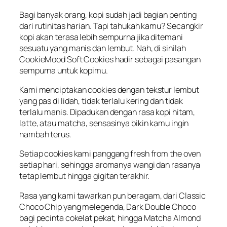
Bagi
banyak
orang, kopi
sudah
jadi
bagian
penting
dari
rutinitas
harian
.
Tapi
tahukah
kamu
?
Secangkir
kopi
akan
terasa
lebih
sempurna
jika
ditemani
sesuatu
yang
manis
dan
lembut
. Nah, di
sinilah
CookieMood
Soft Cookies
hadir
sebagai
pasangan
sempurna
untuk
kopimu
.
Kami
menciptakan
cookies
dengan
tekstur
lembut
yang pas di
lidah
,
tidak
terlalu
kering
dan
tidak
terlalu
manis
.
Dipadukan
dengan
rasa kopi
hitam
,
latte,
atau
matcha,
sensasinya
bikin
kamu
ingin
nambah
terus
.
Setiap
cookies kami
panggang
fresh from the oven
setiap
hari
,
sehingga
aromanya
wangi
dan
rasanya
tetap
lembut
hingga
gigitan
terakhir
.
Rasa yang kami
tawarkan
pun
beragam,
dari
Classic
Choco Chip yang
melegenda
, Dark Double Choco
bagi
pecinta
cokelat
pekat
,
hingga
Matcha Almond