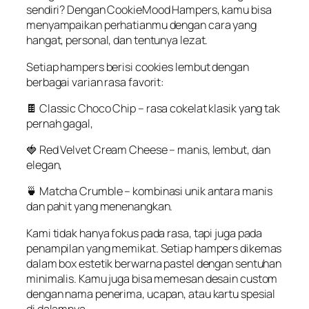
sendiri
?
Dengan
CookieMood
Hampers,
kamu
bisa
menyampaikan
perhatianmu
dengan
cara
yang
hangat
, personal, dan
tentunya
lezat
.
Setiap
hampers
berisi
cookies
lembut
dengan
berbagai
varian
rasa
favorit
:
🍫
Classic Choco Chip
– rasa
cokelat
klasik
yang
tak
pernah
gagal
,
🍓
Red Velvet Cream Cheese
–
manis
,
lembut
, dan
elegan
,
🍵
Matcha Crumble
–
kombinasi
unik
antara
manis
dan
pahit
yang
menenangkan
.
Kami
tidak
hanya
fokus
pada rasa,
tapi
juga pada
penampilan
yang
memikat
.
Setiap
hampers
dikemas
dalam
box
estetik
berwarna
pastel
dengan
sentuhan
minimalis
.
Kamu
juga
bisa
memesan
desain
custom
dengan
nama
penerima
,
ucapan
,
atau
kartu
spesial
di
dalamnya
.