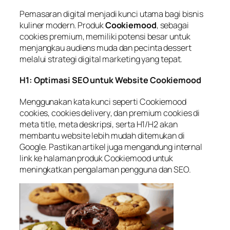
Pemasaran digital menjadi kunci utama bagi bisnis
kuliner modern. Produk
Cookiemood
, sebagai
cookies premium, memiliki potensi besar untuk
menjangkau audiens muda dan pecinta dessert
melalui strategi digital marketing yang tepat.
H1: Optimasi SEO untuk Website Cookiemood
Menggunakan kata kunci seperti
Cookiemood
cookies
,
cookies delivery
, dan
premium cookies
di
meta title, meta deskripsi, serta H1/H2 akan
membantu website lebih mudah ditemukan di
Google. Pastikan artikel juga mengandung internal
link ke
halaman produk Cookiemood
untuk
meningkatkan pengalaman pengguna dan SEO.