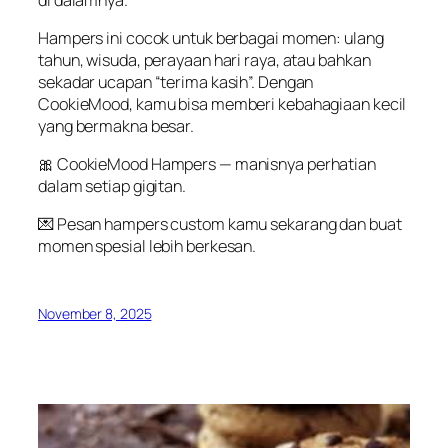
Hampers
ini
cocok
untuk
berbagai
momen
:
ulang
tahun
,
wisuda
,
perayaan
hari
raya
,
atau
bahkan
sekadar
ucapan
“
terima
kasih
”.
Dengan
CookieMood
,
kamu
bisa
memberi
kebahagiaan
kecil
yang
bermakna
besar
.
🎀
CookieMood
Hampers
—
manisnya
perhatian
dalam
setiap
gigitan
.
💌
Pesan
hampers custom
kamu
sekarang
dan
buat
momen
spesial
lebih
berkesan
.
November 8, 2025