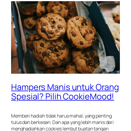
Hampers Manis untuk Orang
Spesial? Pilih CookieMood!
Memberi
hadiah
tidak
harus
mahal,
yang
penting
tulus
dan
berkesan
. Dan
apa
yang
lebih
manis
dari
menghadiahkan
cookies
lembut
buatan
tangan