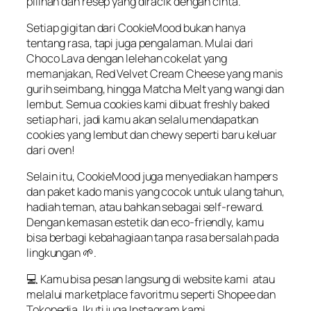
pilihan dan resep yang diracik dengan cinta.
Setiap gigitan dari CookieMood bukan hanya
tentang rasa, tapi juga pengalaman. Mulai dari
Choco Lava dengan lelehan cokelat yang
memanjakan, Red Velvet Cream Cheese yang manis
gurih seimbang, hingga Matcha Melt yang wangi dan
lembut. Semua cookies kami dibuat freshly baked
setiap hari, jadi kamu akan selalu mendapatkan
cookies yang lembut dan chewy seperti baru keluar
dari oven!
Selain itu, CookieMood juga menyediakan hampers
dan paket kado manis yang cocok untuk ulang tahun,
hadiah teman, atau bahkan sebagai self-reward.
Dengan kemasan estetik dan eco-friendly, kamu
bisa berbagi kebahagiaan tanpa rasa bersalah pada
lingkungan 🌱.
💻 Kamu bisa pesan langsung di website kami atau
melalui marketplace favoritmu seperti Shopee dan
Tokopedia. Ikuti juga Instagram kami