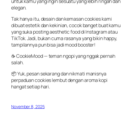
untuk
kamu
yang
ingin
sesuatu
yang
lebih
ringan
dan
elegan
.
Tak
hanya
itu
,
desain
dan
kemasan
cookies kami
dibuat
estetik
dan
kekinian
,
cocok
banget
buat
kamu
yang
suka
posting aesthetic food di Instagram
atau
TikTok. Jadi,
bukan
cuma
rasanya
yang
bikin
happy,
tampilannya
pun
bisa
jadi
mood booster!
☕
CookieMood
—
teman
ngopi
yang
nggak
pernah
salah.
📦
Yuk,
pesan
sekarang
dan
nikmati
manisnya
perpaduan
cookies
lembut
dengan
aroma kopi
hangat
setiap
hari
.
November 8, 2025