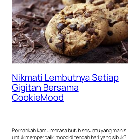
Nikmati Lembutnya Setiap
Gigitan Bersama
CookieMood
Pernahkah
kamu
merasa
butuh
sesuatu
yang
manis
untuk
memperbaiki
mood di
tengah
hari
yang
sibuk
?