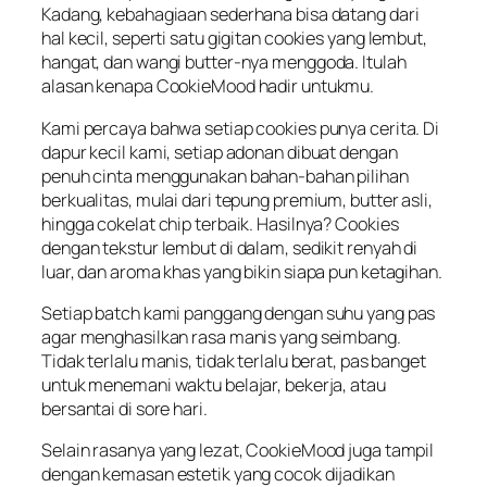
Kadang
,
kebahagiaan
sederhana
bisa
datang
dari
hal
kecil
,
seperti
satu
gigitan
cookies yang
lembut
,
hangat
, dan
wangi
butter-
nya
menggoda
.
Itulah
alasan
kenapa
CookieMood
hadir
untukmu
.
Kami
percaya
bahwa
setiap
cookies punya
cerita
. Di
dapur
kecil
kami,
setiap
adonan
dibuat
dengan
penuh
cinta
menggunakan
bahan-bahan
pilihan
berkualitas
,
mulai
dari
tepung
premium, butter
asli
,
hingga
cokelat
chip
terbaik
.
Hasilnya
? Cookies
dengan
tekstur
lembut
di
dalam
,
sedikit
renyah
di
luar
, dan aroma
khas
yang
bikin
siapa
pun
ketagihan
.
Setiap
batch kami
panggang
dengan
suhu
yang pas
agar
menghasilkan
rasa
manis
yang
seimbang
.
Tidak
terlalu
manis
,
tidak
terlalu
berat
,
pas
banget
untuk
menemani
waktu
belajar
,
bekerja
,
atau
bersantai
di sore
hari
.
Selain
rasanya
yang
lezat
,
CookieMood
juga
tampil
dengan
kemasan
estetik
yang
cocok
dijadikan