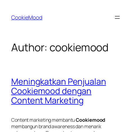
Skip
to
CookieMood
content
Author:
cookiemood
Meningkatkan Penjualan
Cookiemood dengan
Content Marketing
Content marketing membantu
Cookiemood
membangun brand awareness dan menarik