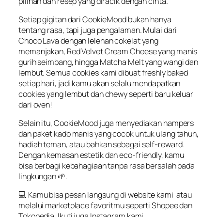
pilihan dan resep yang diracik dengan cinta.
Setiap gigitan dari CookieMood bukan hanya
tentang rasa, tapi juga pengalaman. Mulai dari
Choco Lava dengan lelehan cokelat yang
memanjakan, Red Velvet Cream Cheese yang manis
gurih seimbang, hingga Matcha Melt yang wangi dan
lembut. Semua cookies kami dibuat freshly baked
setiap hari, jadi kamu akan selalu mendapatkan
cookies yang lembut dan chewy seperti baru keluar
dari oven!
Selain itu, CookieMood juga menyediakan hampers
dan paket kado manis yang cocok untuk ulang tahun,
hadiah teman, atau bahkan sebagai self-reward.
Dengan kemasan estetik dan eco-friendly, kamu
bisa berbagi kebahagiaan tanpa rasa bersalah pada
lingkungan 🌱.
💻 Kamu bisa pesan langsung di website kami atau
melalui marketplace favoritmu seperti Shopee dan
Tokopedia. Ikuti juga Instagram kami