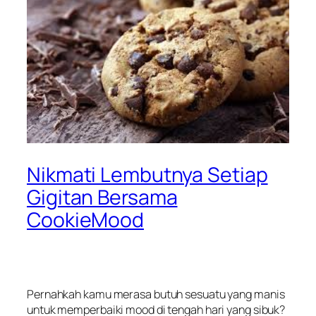
Nikmati Lembutnya Setiap
Gigitan Bersama
CookieMood
Pernahkah
kamu
merasa
butuh
sesuatu
yang
manis
untuk
memperbaiki
mood di
tengah
hari
yang
sibuk
?