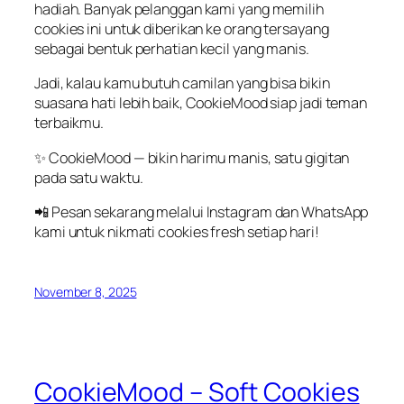
hadiah
. Banyak
pelanggan
kami yang
memilih
cookies
ini
untuk
diberikan
ke
orang
tersayang
sebagai
bentuk
perhatian
kecil
yang
manis
.
Jadi,
kalau
kamu
butuh
camilan
yang
bisa
bikin
suasana
hati
lebih
baik
,
CookieMood
siap
jadi
teman
terbaikmu
.
✨
CookieMood
—
bikin
harimu
manis
,
satu
gigitan
pada
satu
waktu
.
📲
Pesan
sekarang
melalui
Instagram dan WhatsApp
kami
untuk
nikmati
cookies fresh
setiap
hari
!
November 8, 2025
CookieMood – Soft Cookies