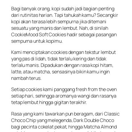
Bagi
banyak
orang, kopi
sudah
jadi
bagian
penting
dari
rutinitas
harian
.
Tapi
tahukah
kamu
?
Secangkir
kopi
akan
terasa
lebih
sempurna
jika
ditemani
sesuatu
yang
manis
dan
lembut
. Nah, di
sinilah
CookieMood
Soft Cookies
hadir
sebagai
pasangan
sempurna
untuk
kopimu
.
Kami
menciptakan
cookies
dengan
tekstur
lembut
yang pas di
lidah
,
tidak
terlalu
kering
dan
tidak
terlalu
manis
.
Dipadukan
dengan
rasa kopi
hitam
,
latte,
atau
matcha,
sensasinya
bikin
kamu
ingin
nambah
terus
.
Setiap
cookies kami
panggang
fresh from the oven
setiap
hari
,
sehingga
aromanya
wangi
dan
rasanya
tetap
lembut
hingga
gigitan
terakhir
.
Rasa yang kami
tawarkan
pun
beragam,
dari
Classic
Choco Chip yang
melegenda
, Dark Double Choco
bagi
pecinta
cokelat
pekat
,
hingga
Matcha Almond