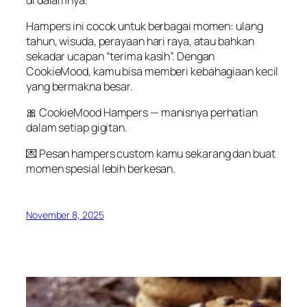
Hampers
ini
cocok
untuk
berbagai
momen
:
ulang
tahun
,
wisuda
,
perayaan
hari
raya
,
atau
bahkan
sekadar
ucapan
“
terima
kasih
”.
Dengan
CookieMood
,
kamu
bisa
memberi
kebahagiaan
kecil
yang
bermakna
besar
.
🎀
CookieMood
Hampers
—
manisnya
perhatian
dalam
setiap
gigitan
.
💌
Pesan
hampers custom
kamu
sekarang
dan
buat
momen
spesial
lebih
berkesan
.
November 8, 2025