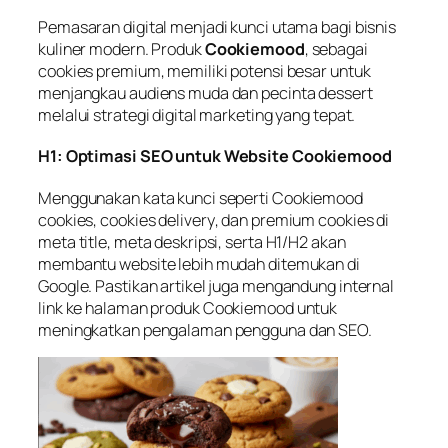
Pemasaran digital menjadi kunci utama bagi bisnis
kuliner modern. Produk
Cookiemood
, sebagai
cookies premium, memiliki potensi besar untuk
menjangkau audiens muda dan pecinta dessert
melalui strategi digital marketing yang tepat.
H1: Optimasi SEO untuk Website Cookiemood
Menggunakan kata kunci seperti
Cookiemood
cookies
,
cookies delivery
, dan
premium cookies
di
meta title, meta deskripsi, serta H1/H2 akan
membantu website lebih mudah ditemukan di
Google. Pastikan artikel juga mengandung internal
link ke
halaman produk Cookiemood
untuk
meningkatkan pengalaman pengguna dan SEO.