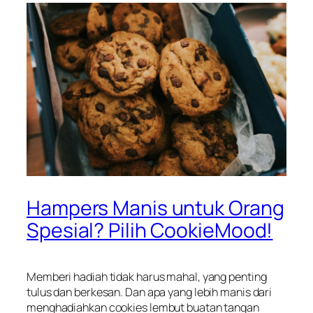
Hampers Manis untuk Orang
Spesial? Pilih CookieMood!
Memberi
hadiah
tidak
harus
mahal,
yang
penting
tulus
dan
berkesan
. Dan
apa
yang
lebih
manis
dari
menghadiahkan
cookies
lembut
buatan
tangan