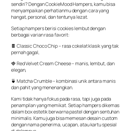
sendiri
?
Dengan
CookieMood
Hampers,
kamu
bisa
menyampaikan
perhatianmu
dengan
cara
yang
hangat
, personal, dan
tentunya
lezat
.
Setiap
hampers
berisi
cookies
lembut
dengan
berbagai
varian
rasa
favorit
:
🍫
Classic Choco Chip
– rasa
cokelat
klasik
yang
tak
pernah
gagal
,
🍓
Red Velvet Cream Cheese
–
manis
,
lembut
, dan
elegan
,
🍵
Matcha Crumble
–
kombinasi
unik
antara
manis
dan
pahit
yang
menenangkan
.
Kami
tidak
hanya
fokus
pada rasa,
tapi
juga pada
penampilan
yang
memikat
.
Setiap
hampers
dikemas
dalam
box
estetik
berwarna
pastel
dengan
sentuhan
minimalis
.
Kamu
juga
bisa
memesan
desain
custom
dengan
nama
penerima
,
ucapan
,
atau
kartu
spesial
di
dalamnya
.