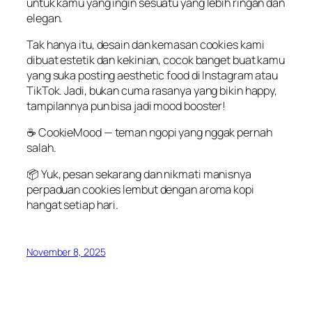
untuk
kamu
yang
ingin
sesuatu
yang
lebih
ringan
dan
elegan
.
Tak
hanya
itu
,
desain
dan
kemasan
cookies kami
dibuat
estetik
dan
kekinian
,
cocok
banget
buat
kamu
yang
suka
posting aesthetic food di Instagram
atau
TikTok. Jadi,
bukan
cuma
rasanya
yang
bikin
happy,
tampilannya
pun
bisa
jadi
mood booster!
☕
CookieMood
—
teman
ngopi
yang
nggak
pernah
salah.
📦
Yuk,
pesan
sekarang
dan
nikmati
manisnya
perpaduan
cookies
lembut
dengan
aroma kopi
hangat
setiap
hari
.
November 8, 2025