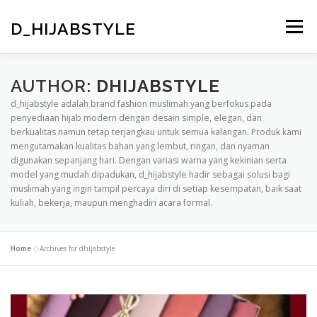
Skip
to
D_HIJABSTYLE
Menu
content
KONTAK KAMI
GALLERY
PRODUK AND JASA
AUTHOR:
DHIJABSTYLE
d_hijabstyle adalah brand fashion muslimah yang berfokus pada
penyediaan hijab modern dengan desain simple, elegan, dan
berkualitas namun tetap terjangkau untuk semua kalangan. Produk kami
SEJARAH
VISI KAMI
HOME
SAMPLE PAGE
mengutamakan kualitas bahan yang lembut, ringan, dan nyaman
digunakan sepanjang hari. Dengan variasi warna yang kekinian serta
model yang mudah dipadukan, d_hijabstyle hadir sebagai solusi bagi
muslimah yang ingin tampil percaya diri di setiap kesempatan, baik saat
kuliah, bekerja, maupun menghadiri acara formal.
Home
»
Archives for dhijabstyle