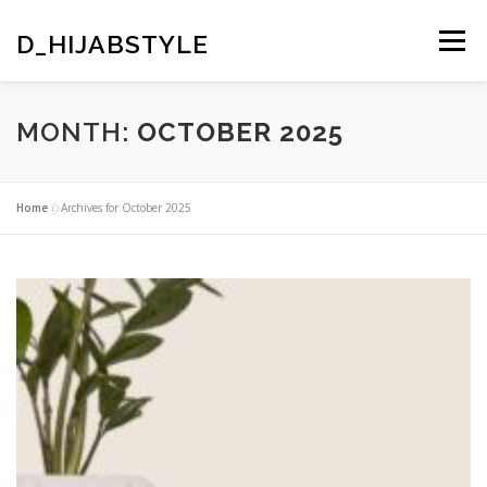
Skip
to
D_HIJABSTYLE
Menu
content
KONTAK KAMI
GALLERY
PRODUK AND JASA
MONTH:
OCTOBER 2025
SEJARAH
VISI KAMI
HOME
SAMPLE PAGE
Home
»
Archives for October 2025