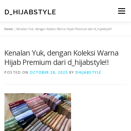
Skip
to
D_HIJABSTYLE
Menu
content
Home
»
Kenalan Yuk, dengan Koleksi Warna Hijab Premium dari d_hijabstyle!!
KONTAK KAMI
GALLERY
PRODUK AND JASA
Kenalan Yuk, dengan Koleksi Warna
SEJARAH
VISI KAMI
HOME
SAMPLE PAGE
Hijab Premium dari d_hijabstyle!!
POSTED ON
OCTOBER 28, 2025
BY
DHIJABSTYLE