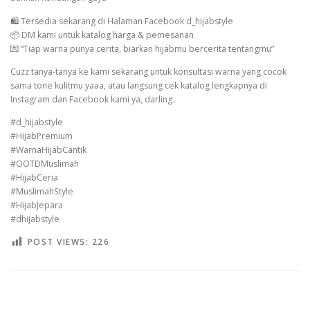
🛍️ Tersedia sekarang di Halaman Facebook d_hijabstyle
📦 DM kami untuk katalog harga & pemesanan
💌 “Tiap warna punya cerita, biarkan hijabmu bercerita tentangmu”
Cuzz tanya-tanya ke kami sekarang untuk konsultasi warna yang cocok
sama tone kulitmu yaaa, atau langsung cek katalog lengkapnya di
Instagram dan Facebook kami ya, darling.
#d_hijabstyle
#HijabPremium
#WarnaHijabCantik
#OOTDMuslimah
#HijabCeria
#MuslimahStyle
#HijabJepara
#dhijabstyle
POST VIEWS:
226