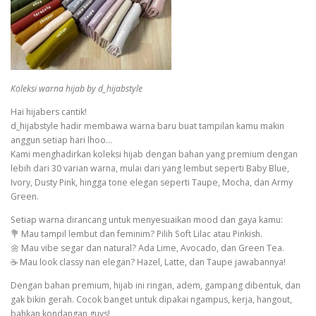
Koleksi warna hijab by d_hijabstyle
Hai hijabers cantik!
d_hijabstyle hadir membawa warna baru buat tampilan kamu makin
anggun setiap hari lhoo…
Kami menghadirkan koleksi hijab dengan bahan yang premium dengan
lebih dari 30 varian warna, mulai dari yang lembut seperti Baby Blue,
Ivory, Dusty Pink, hingga tone elegan seperti Taupe, Mocha, dan Army
Green.
Setiap warna dirancang untuk menyesuaikan mood dan gaya kamu:
💐 Mau tampil lembut dan feminim? Pilih Soft Lilac atau Pinkish.
🌼 Mau vibe segar dan natural? Ada Lime, Avocado, dan Green Tea.
☕ Mau look classy nan elegan? Hazel, Latte, dan Taupe jawabannya!
Dengan bahan premium, hijab ini ringan, adem, gampang dibentuk, dan
gak bikin gerah. Cocok banget untuk dipakai ngampus, kerja, hangout,
bahkan kondangan guys!