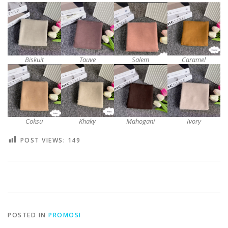
Biskuit
Tauve
Salem
Caramel
Coksu
Khaky
Mahogani
Ivory
POST VIEWS:
149
POSTED IN
PROMOSI